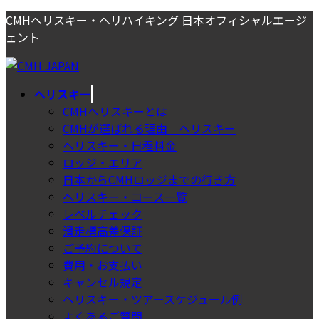
コ
ナ
CMHヘリスキー・ヘリハイキング 日本オフィシャルエージ
ン
ビ
ェント
テ
ゲ
ン
ー
ツ
シ
ヘリスキー
へ
ョ
CMHヘリスキーとは
ス
ン
CMHが選ばれる理由＿ヘリスキー
キ
に
ヘリスキー・日程料金
ッ
移
ロッジ・エリア
プ
動
日本からCMHロッジまでの行き方
ヘリスキー・コース一覧
レベルチェック
滑走標高差保証
ご予約について
費用・お支払い
キャンセル規定
ヘリスキー・ツアースケジュール例
よくあるご質問