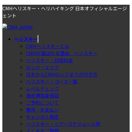
コ
ナ
CMHヘリスキー・ヘリハイキング 日本オフィシャルエージ
ン
ビ
ェント
テ
ゲ
ン
ー
ツ
シ
ヘリスキー
へ
ョ
CMHヘリスキーとは
ス
ン
CMHが選ばれる理由＿ヘリスキー
キ
に
ヘリスキー・日程料金
ッ
移
ロッジ・エリア
プ
動
日本からCMHロッジまでの行き方
ヘリスキー・コース一覧
レベルチェック
滑走標高差保証
ご予約について
費用・お支払い
キャンセル規定
ヘリスキー・ツアースケジュール例
よくあるご質問