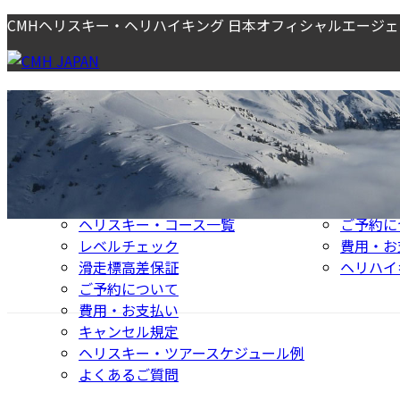
コ
ナ
CMHヘリスキー・ヘリハイキング 日本オフィシャルエージ
ン
ビ
テ
ゲ
ン
ー
ヘリスキー
ヘリハイキン
ツ
シ
CMHヘリスキーとは
CMHヘ
へ
ョ
CMHが選ばれる理由＿ヘリスキー
選ばれる
ス
ン
ヘリスキー・日程料金
ヘリハイ
キ
に
ロッジ・エリア
夏季ロッ
ッ
移
日本からCMHロッジまでの行き方
豊富な夏
プ
動
ヘリスキー・コース一覧
ご予約に
レベルチェック
費用・お
滑走標高差保証
ヘリハイ
ご予約について
費用・お支払い
キャンセル規定
ヘリスキー・ツアースケジュール例
よくあるご質問