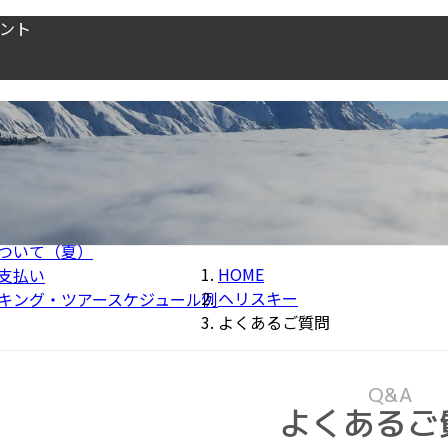
ェント
グ
Info＆Stories
お問い合わせ
リハイキングとは
理由＿ヘリハイキング
キング・日程料金
ジ・エリア
のプログラム
ついて（夏）
HOME
支払い
ヘリスキー
キング・ツアースケジュール例
よくあるご質問
Q&A
よくあるご