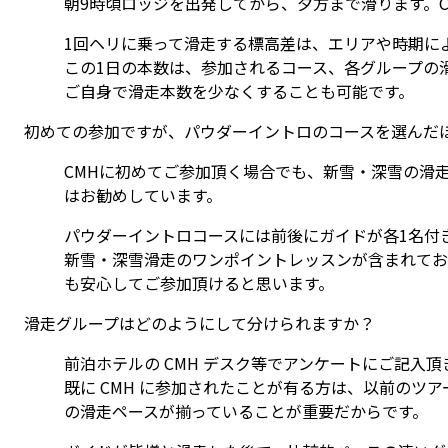
朝9時頃ロッジを出発してから、夕方まで滑ります。
1回ヘリに乗って滑走する標高差は、エリアや時期によっ
この1日の本数は、参加されるコース、各グループの
ご自身で滑走本数を少なくすることも可能です。
初めての参加ですが、パウダーイントロのコースを選んだ
CMHに初めてご参加頂く場合でも、新雪・深雪の滑
はお勧めしています。
パウダーイントロコースには前後にガイドが各1名付
新雪・深雪滑走のワンポイントレッスンが含まれてお
も安心してご参加頂けると思います。
滑走グループはどのようにして分けられますか？
前泊ホテルの CMH デスク等でアンケートにご記入
既に CMH に参加されたことが有る方は、以前の
の滑走ペースが揃っていることが重要だからです。