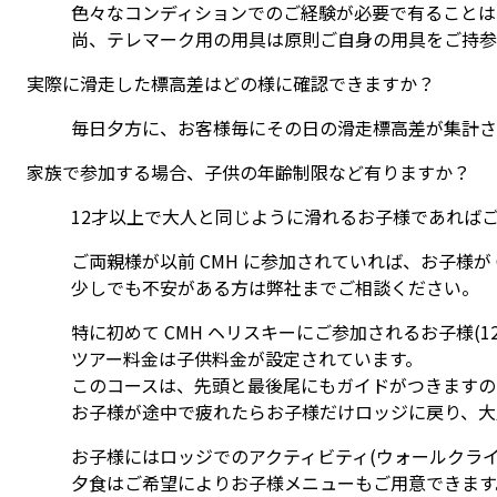
色々なコンディションでのご経験が必要で有ることは
尚、テレマーク用の用具は原則ご自身の用具をご持参
実際に滑走した標高差はどの様に確認できますか？
毎日夕方に、お客様毎にその日の滑走標高差が集計さ
家族で参加する場合、子供の年齢制限など有りますか？
12才以上で大人と同じように滑れるお子様であれば
ご両親様が以前 CMH に参加されていれば、お子様が
少しでも不安がある方は弊社までご相談ください。
特に初めて CMH ヘリスキーにご参加されるお子様(
ツアー料金は子供料金が設定されています。
このコースは、先頭と最後尾にもガイドがつきますの
お子様が途中で疲れたらお子様だけロッジに戻り、大
お子様にはロッジでのアクティビティ(ウォールクラ
夕食はご希望によりお子様メニューもご用意できます