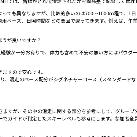
CMHでは、皆様がどれ位滑走されたかを標高差で記録して管理
ても異なりますが、比較的多いのは700～1000ｍ程で、1日
滑走ペース、日照時間などの要因で違ってきます。例えば、午
ほうが良いですか？
走経験が十分お有りで、体力も含めて不安の無い方にはパウダ
きますので安心です。
り、滑走のペース配分がシグネチャーコース（スタンダードな
頂きますが、その中の滑走に関する部分を参考にして、グループ
ツアーでガイドが判定したスキーレベルも参考にします。参加者