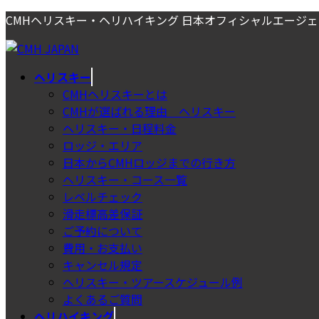
コ
ナ
CMHヘリスキー・ヘリハイキング 日本オフィシャルエージ
ン
ビ
テ
ゲ
ン
ー
ヘリスキー
ツ
シ
CMHヘリスキーとは
へ
ョ
CMHが選ばれる理由＿ヘリスキー
ス
ン
ヘリスキー・日程料金
キ
に
ロッジ・エリア
ッ
移
日本からCMHロッジまでの行き方
プ
動
ヘリスキー・コース一覧
レベルチェック
滑走標高差保証
ご予約について
費用・お支払い
キャンセル規定
ヘリスキー・ツアースケジュール例
よくあるご質問
ヘリハイキング