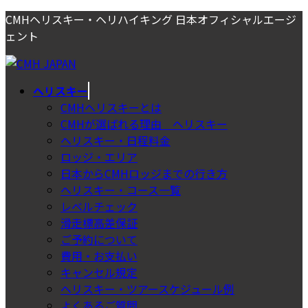
コ
ナ
CMHヘリスキー・ヘリハイキング 日本オフィシャルエージ
ン
ビ
ェント
テ
ゲ
ン
ー
ツ
シ
ヘリスキー
へ
ョ
CMHヘリスキーとは
ス
ン
CMHが選ばれる理由＿ヘリスキー
キ
に
ヘリスキー・日程料金
ッ
移
ロッジ・エリア
プ
動
日本からCMHロッジまでの行き方
ヘリスキー・コース一覧
レベルチェック
滑走標高差保証
ご予約について
費用・お支払い
キャンセル規定
ヘリスキー・ツアースケジュール例
よくあるご質問