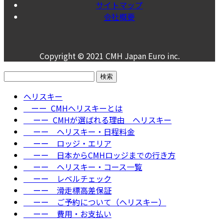
サイトマップ
会社概要
Copyright © 2021 CMH Japan Euro inc.
検
索:
ヘリスキー
ーー CMHヘリスキーとは
ーー CMHが選ばれる理由＿ヘリスキー
ーー ヘリスキー・日程料金
ーー ロッジ・エリア
ーー 日本からCMHロッジまでの行き方
ーー ヘリスキー・コース一覧
ーー レベルチェック
ーー 滑走標高差保証
ーー ご予約について（ヘリスキー）
ーー 費用・お支払い