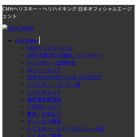
コ
ナ
CMHヘリスキー・ヘリハイキング 日本オフィシャルエージ
ン
ビ
ェント
テ
ゲ
ン
ー
ツ
シ
ヘリスキー
へ
ョ
CMHヘリスキーとは
ス
ン
CMHが選ばれる理由＿ヘリスキー
キ
に
ヘリスキー・日程料金
ッ
移
ロッジ・エリア
プ
動
日本からCMHロッジまでの行き方
ヘリスキー・コース一覧
レベルチェック
滑走標高差保証
ご予約について
費用・お支払い
キャンセル規定
ヘリスキー・ツアースケジュール例
よくあるご質問