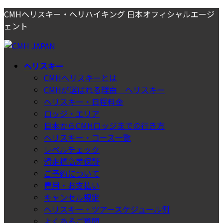
コ
ナ
CMHヘリスキー・ヘリハイキング 日本オフィシャルエージ
ン
ビ
ェント
テ
ゲ
ン
ー
ツ
シ
ヘリスキー
へ
ョ
CMHヘリスキーとは
ス
ン
CMHが選ばれる理由＿ヘリスキー
キ
に
ヘリスキー・日程料金
ッ
移
ロッジ・エリア
プ
動
日本からCMHロッジまでの行き方
ヘリスキー・コース一覧
レベルチェック
滑走標高差保証
ご予約について
費用・お支払い
キャンセル規定
ヘリスキー・ツアースケジュール例
よくあるご質問