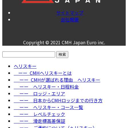
サイトマップ
会社概要
Copyright © 2021 CMH Japan Euro inc.
検
索:
ヘリスキー
ーー CMHヘリスキーとは
ーー CMHが選ばれる理由＿ヘリスキー
ーー ヘリスキー・日程料金
ーー ロッジ・エリア
ーー 日本からCMHロッジまでの行き方
ーー ヘリスキー・コース一覧
ーー レベルチェック
ーー 滑走標高差保証
ーー ご予約について（ヘリスキー）