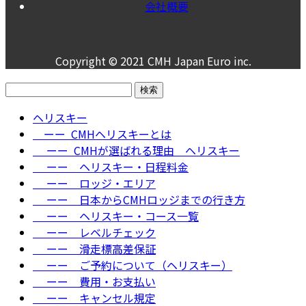
会社概要
Copyright © 2021 CMH Japan Euro inc.
検
索:
ヘリスキー
ーー CMHヘリスキーとは
ーー CMHが選ばれる理由＿ヘリスキー
ーー ヘリスキー・日程料金
ーー ロッジ・エリア
ーー 日本からCMHロッジまでの行き方
ーー ヘリスキー・コース一覧
ーー レベルチェック
ーー 滑走標高差保証
ーー ご予約について（ヘリスキー）
ーー 費用・お支払い
ーー キャンセル規定