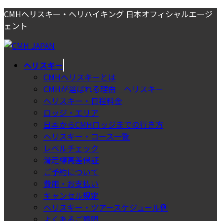
コ
ナ
CMHヘリスキー・ヘリハイキング 日本オフィシャルエージ
ン
ビ
ェント
テ
ゲ
ン
ー
ツ
シ
ヘリスキー
へ
ョ
CMHヘリスキーとは
ス
ン
CMHが選ばれる理由＿ヘリスキー
キ
に
ヘリスキー・日程料金
ッ
移
ロッジ・エリア
プ
動
日本からCMHロッジまでの行き方
ヘリスキー・コース一覧
レベルチェック
滑走標高差保証
ご予約について
費用・お支払い
キャンセル規定
ヘリスキー・ツアースケジュール例
よくあるご質問