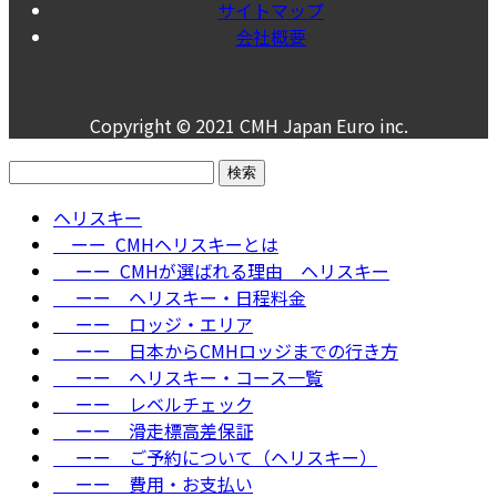
サイトマップ
会社概要
Copyright © 2021 CMH Japan Euro inc.
検
索:
ヘリスキー
ーー CMHヘリスキーとは
ーー CMHが選ばれる理由＿ヘリスキー
ーー ヘリスキー・日程料金
ーー ロッジ・エリア
ーー 日本からCMHロッジまでの行き方
ーー ヘリスキー・コース一覧
ーー レベルチェック
ーー 滑走標高差保証
ーー ご予約について（ヘリスキー）
ーー 費用・お支払い