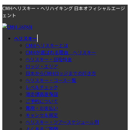
コ
ナ
CMHヘリスキー・ヘリハイキング 日本オフィシャルエージ
ン
ビ
ェント
テ
ゲ
ン
ー
ツ
シ
ヘリスキー
へ
ョ
CMHヘリスキーとは
ス
ン
CMHが選ばれる理由＿ヘリスキー
キ
に
ヘリスキー・日程料金
ッ
移
ロッジ・エリア
プ
動
日本からCMHロッジまでの行き方
ヘリスキー・コース一覧
レベルチェック
滑走標高差保証
ご予約について
費用・お支払い
キャンセル規定
ヘリスキー・ツアースケジュール例
よくあるご質問