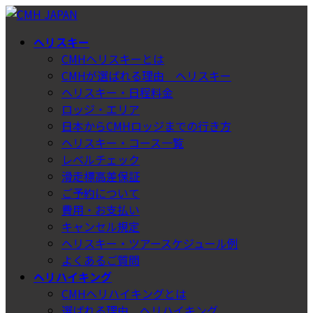
コ
ナ
ン
ビ
ヘリスキー
テ
ゲ
CMHヘリスキーとは
ン
ー
CMHが選ばれる理由＿ヘリスキー
ツ
シ
ヘリスキー・日程料金
へ
ョ
ロッジ・エリア
ス
ン
日本からCMHロッジまでの行き方
キ
に
ヘリスキー・コース一覧
ッ
移
レベルチェック
プ
動
滑走標高差保証
ご予約について
費用・お支払い
キャンセル規定
ヘリスキー・ツアースケジュール例
よくあるご質問
ヘリハイキング
CMHヘリハイキングとは
選ばれる理由＿ヘリハイキング