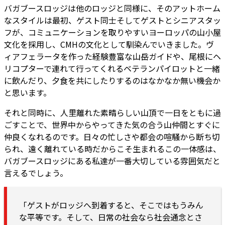
バガブースロッジは他のロッジと同様に、そのアットホーム
なスタイルは最初、ゲスト同士そしてゲストとシニアスタッ
フが、コミュニケーションを取りやすいヨーロッパの山小屋
文化を採用し、CMHの文化として馴染んでいきました。ヴ
ィアフェラータを作った経験豊富な山岳ガイドや、尾根にヘ
リコプターで連れて行ってくれるベテランパイロットと一緒
に飲んだり、夕食を共にしたりするのはなかなか無い機会か
と思います。
それと同時に、人里離れた素晴らしい山頂で一日をともに過
ごすことで、世界中からやってきた気の合う山仲間とすぐに
仲良くなれるのです。日々の忙しさや都会の喧騒から断ち切
られ、遠く離れている時だからこそ生まれるこの一体感は、
バガブースロッジにある私達が一番大切している雰囲気だと
言えるでしょう。
「ゲストがロッジへ到着すると、そこではもうみん
な平等です。そして、日常の社会なら社会通念とさ