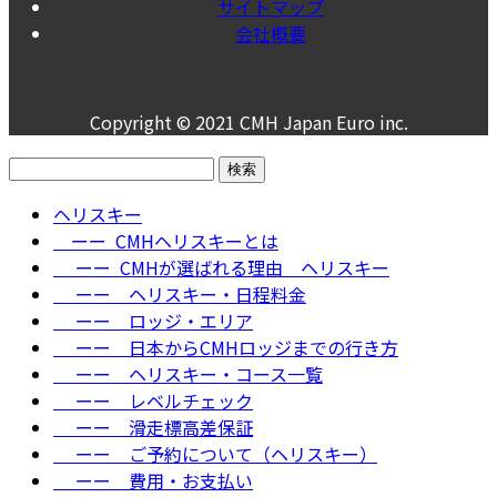
サイトマップ
会社概要
Copyright © 2021 CMH Japan Euro inc.
検
索:
ヘリスキー
ーー CMHヘリスキーとは
ーー CMHが選ばれる理由＿ヘリスキー
ーー ヘリスキー・日程料金
ーー ロッジ・エリア
ーー 日本からCMHロッジまでの行き方
ーー ヘリスキー・コース一覧
ーー レベルチェック
ーー 滑走標高差保証
ーー ご予約について（ヘリスキー）
ーー 費用・お支払い