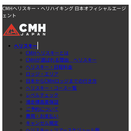
コ
ナ
CMHヘリスキー・ヘリハイキング 日本オフィシャルエージ
ン
ビ
ェント
テ
ゲ
ン
ー
ツ
シ
へ
ョ
ヘリスキー
ス
ン
CMHヘリスキーとは
キ
に
CMHが選ばれる理由＿ヘリスキー
ッ
移
ヘリスキー・日程料金
プ
動
ロッジ・エリア
日本からCMHロッジまでの行き方
ヘリスキー・コース一覧
レベルチェック
滑走標高差保証
ご予約について
費用・お支払い
キャンセル規定
ヘリスキー・ツアースケジュール例