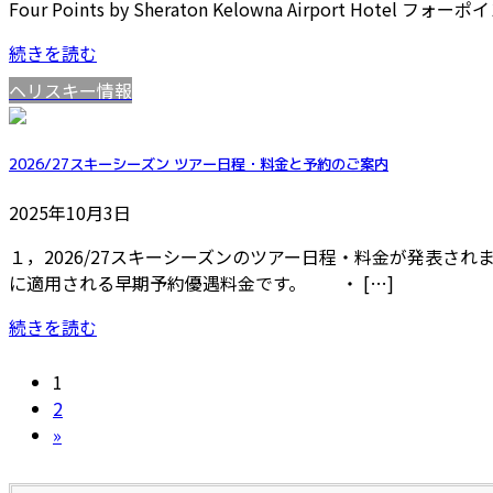
Four Points by Sheraton Kelowna Airport
続きを読む
ヘリスキー情報
2026/27スキーシーズン ツアー日程・料金と予約のご案内
2025年10月3日
１，2026/27スキーシーズンのツアー日程・料金が発表
に適用される早期予約優遇料金です。 ・ […]
続きを読む
固
投
1
定
固
2
稿
ペ
定
»
ー
ペ
ジ
ー