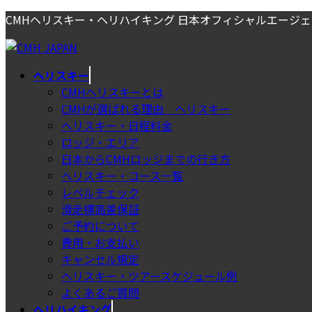
コ
ナ
CMHヘリスキー・ヘリハイキング 日本オフィシャルエージ
ン
ビ
テ
ゲ
ン
ー
ヘリスキー
ツ
シ
CMHヘリスキーとは
へ
ョ
CMHが選ばれる理由＿ヘリスキー
ス
ン
ヘリスキー・日程料金
キ
に
ロッジ・エリア
ッ
移
日本からCMHロッジまでの行き方
プ
動
ヘリスキー・コース一覧
レベルチェック
滑走標高差保証
ご予約について
費用・お支払い
キャンセル規定
ヘリスキー・ツアースケジュール例
よくあるご質問
ヘリハイキング